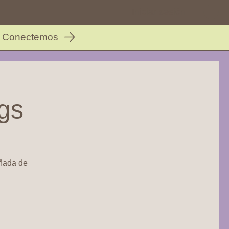
Iniciar sesión
Conectemos
gs
añada de