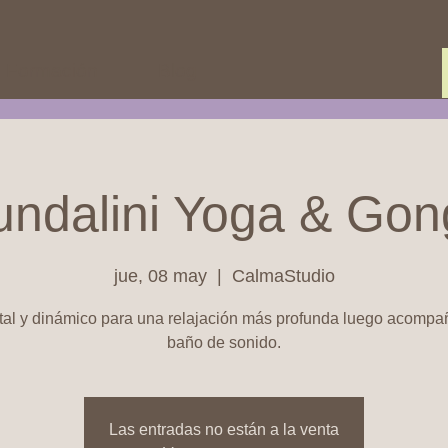
Formación
Blog
undalini Yoga & Gon
jue, 08 may
  |  
CalmaStudio
tal y dinámico para una relajación más profunda luego acomp
baño de sonido.
Las entradas no están a la venta