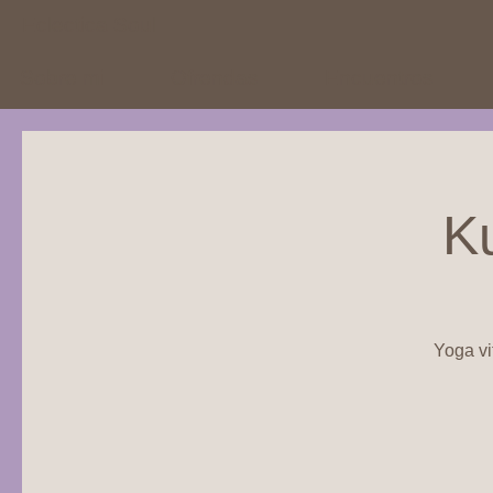
Eclectica Soul
Sobre mi
Ofrendas
Encuentros
K
Yoga vi