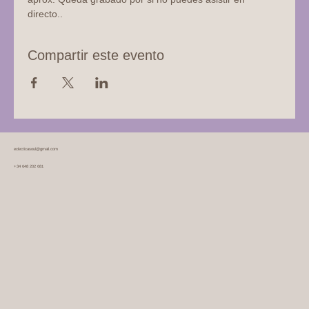
directo..
Compartir este evento
eclecticasoul@gmail.com
+34 648 202 681