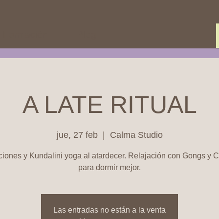
Formación
Blog
A LATE RITUAL
jue, 27 feb
  |  
Calma Studio
ciones y Kundalini yoga al atardecer. Relajación con Gongs y 
para dormir mejor.
Las entradas no están a la venta