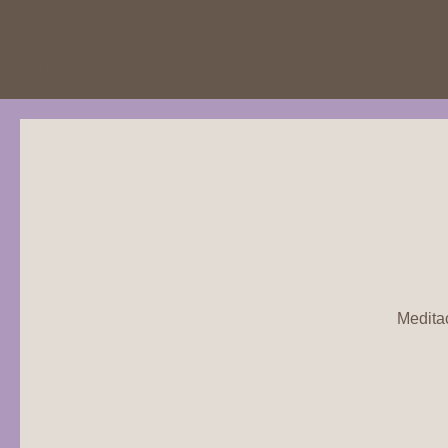
Eclectica Soul
Sobre mi
Ofrendas
Encuentros
Medita