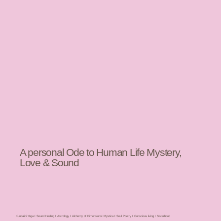
A personal Ode to Human Life Mystery,
Love & Sound
Kundalini Yoga I Sound Healing I Astrology I Alchemy of DimensionsI Mystica I Soul Poetry I Conscious living I Sisterhood