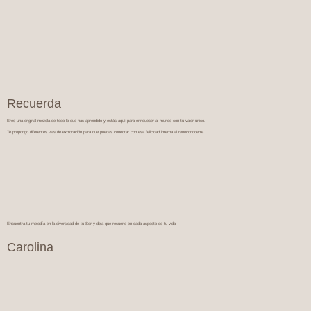
Recuerda
Eres una original mezcla de todo lo que has aprendido y estás aquí para enriquecer al mundo con tu valor único.
Te propongo diferentes vias de exploración para que puedas conectar con esa felicidad interna al renoconocerte.
Encuentra tu melodía en la diversidad de tu Ser y deja que resuene en cada aspecto de tu vida
Carolina