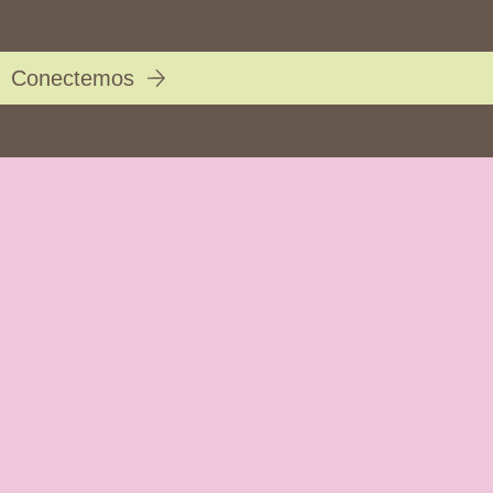
Eclectica Soul
Conectemos
Iniciar sesión